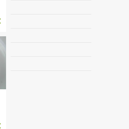
1
marzo
1
febrero
5
2021
1
diciembre
1
julio
1
mayo
2
marzo
23
2020
3
noviembre
1
octubre
1
septiembre
3
agosto