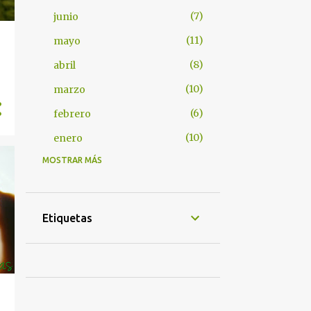
7
junio
11
mayo
8
abril
10
marzo
6
febrero
10
enero
MOSTRAR MÁS
8
2024
4
octubre
3
septiembre
Etiquetas
1
agosto
4
2022
1
mayo
1
abril