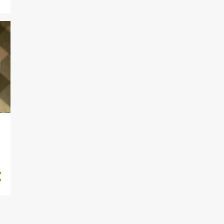
7
julio
6
junio
1
abril
1
febrero
50
2019
2
diciembre
4
noviembre
5
octubre
5
septiembre
4
agosto
6
julio
6
junio
7
mayo