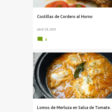
d
a
Costillas de Cordero al Horno
s
abril 29, 2015
8
Lomos de Merluza en Salsa de Tomate.