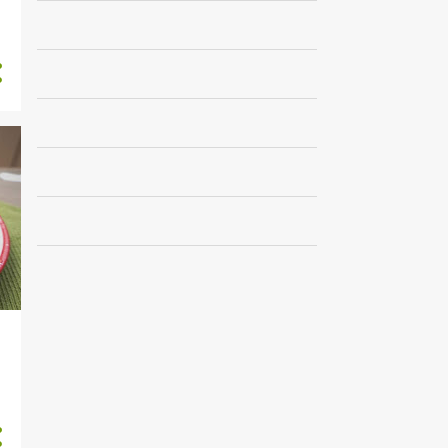
1
marzo
1
febrero
5
2021
1
diciembre
1
julio
1
mayo
2
marzo
23
2020
3
noviembre
1
octubre
1
septiembre
3
agosto