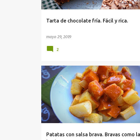
d
a
Tarta de chocolate fría. Fácil y rica.
s
mayo 29, 2019
2
Patatas con salsa brava. Bravas como l