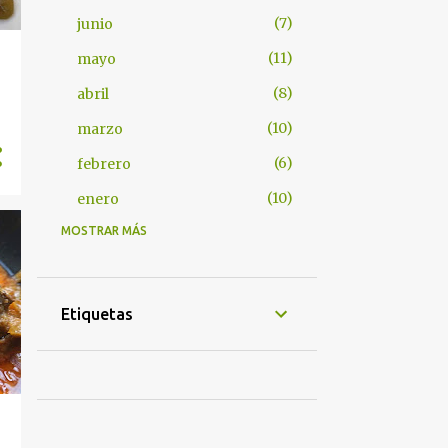
7
junio
11
mayo
8
abril
10
marzo
6
febrero
10
enero
MOSTRAR MÁS
8
2024
4
octubre
3
septiembre
Etiquetas
1
agosto
4
2022
1
mayo
1
abril