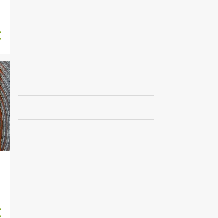
1
marzo
1
febrero
5
2021
1
diciembre
1
julio
1
mayo
2
marzo
23
2020
3
noviembre
1
octubre
1
septiembre
3
agosto