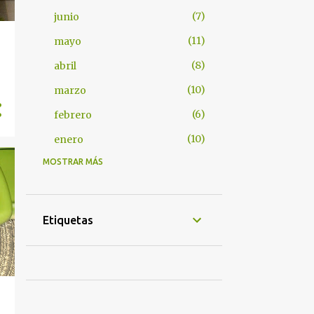
7
junio
11
mayo
8
abril
10
marzo
6
febrero
10
enero
MOSTRAR MÁS
8
2024
4
octubre
3
septiembre
Etiquetas
1
agosto
4
2022
1
mayo
1
abril