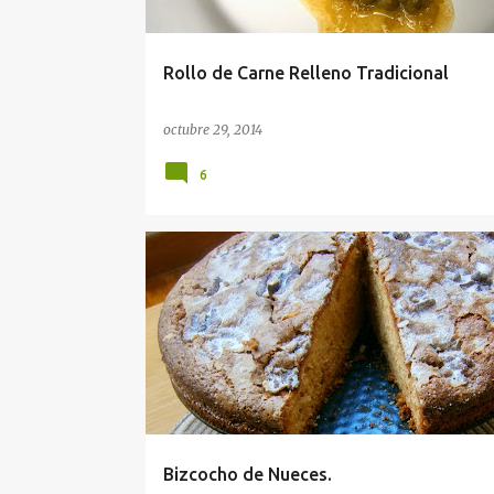
d
a
Rollo de Carne Relleno Tradicional
s
octubre 29, 2014
6
Bizcocho de Nueces.