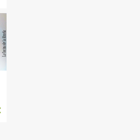
7
julio
6
junio
1
abril
1
febrero
50
2019
2
diciembre
4
noviembre
5
octubre
5
septiembre
4
agosto
6
julio
6
junio
7
mayo