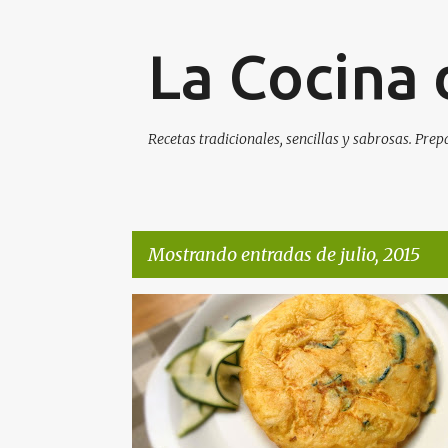
La Cocina 
Recetas tradicionales, sencillas y sabrosas. Prep
Mostrando entradas de julio, 2015
E
n
t
r
a