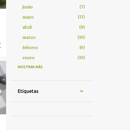
7
junio
11
mayo
8
abril
10
marzo
6
febrero
10
enero
MOSTRAR MÁS
8
2024
4
octubre
3
septiembre
Etiquetas
1
agosto
4
2022
1
mayo
1
abril