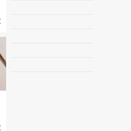
1
marzo
1
febrero
5
2021
1
diciembre
1
julio
1
mayo
2
marzo
23
2020
3
noviembre
1
octubre
1
septiembre
3
agosto