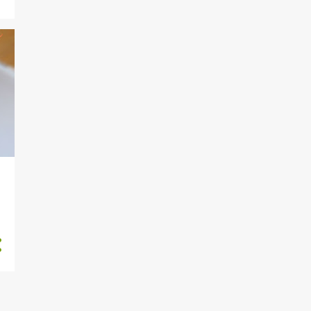
7
julio
6
junio
1
abril
1
febrero
50
2019
2
diciembre
4
noviembre
5
octubre
5
septiembre
4
agosto
6
julio
6
junio
7
mayo