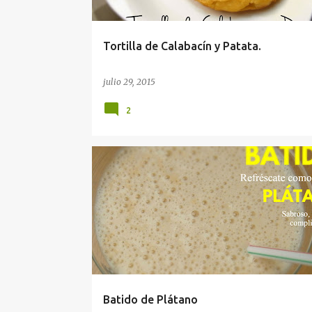
d
a
Tortilla de Calabacín y Patata.
s
julio 29, 2015
2
Batido de Plátano