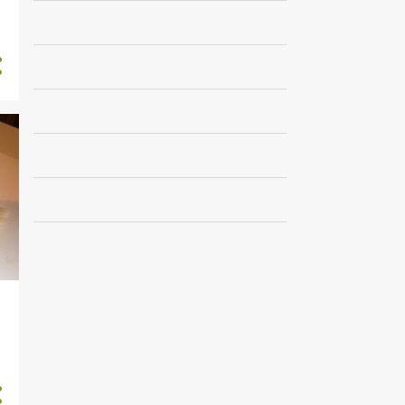
1
marzo
1
febrero
5
2021
1
diciembre
1
julio
1
mayo
2
marzo
23
2020
3
noviembre
1
octubre
1
septiembre
3
agosto