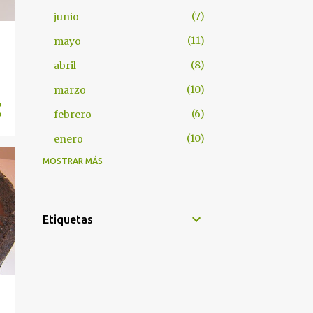
7
junio
11
mayo
8
abril
10
marzo
6
febrero
10
enero
MOSTRAR MÁS
8
2024
4
octubre
3
septiembre
Etiquetas
1
agosto
4
2022
1
mayo
1
abril