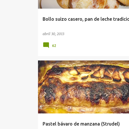
d
a
Bollo suizo casero, pan de leche tradici
s
abril 30, 2013
62
Pastel bávaro de manzana (Strudel)