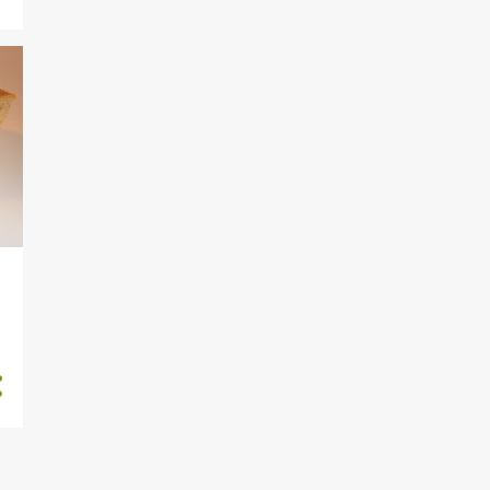
7
julio
6
junio
1
abril
1
febrero
50
2019
2
diciembre
4
noviembre
5
octubre
5
septiembre
4
agosto
6
julio
6
junio
7
mayo