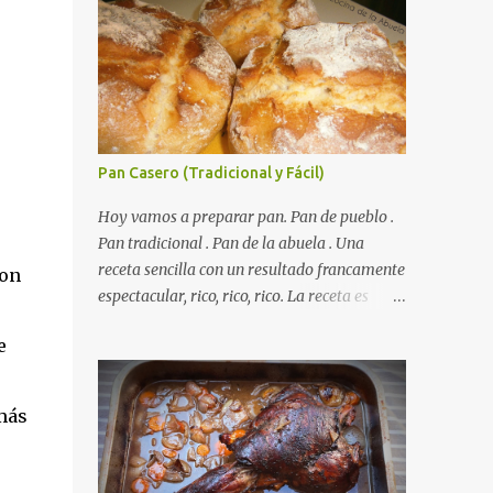
Pan Casero (Tradicional y Fácil)
Hoy vamos a preparar pan. Pan de pueblo .
Autorecambiosstore.ES
Pan tradicional . Pan de la abuela . Una
receta sencilla con un resultado francamente
con
espectacular, rico, rico, rico. La receta es
sencilla, el truco es respetar los tiempos de
e
fermento y no tiene más dificultad que esa .
Es económico ( por un euro y poco sale todo
éste pan ). El pan sale crujiente y tierno,
 más
además te aguanta varios días y puedes
utilizarlo para otras recetas como tostas o
picatostes. INGREDIENTES para un Pan