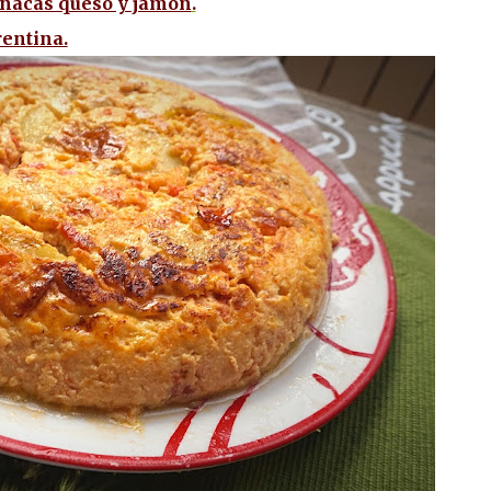
pinacas queso y jamón
.
rentina.