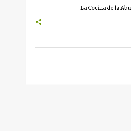
La Cocina de la Abu
C
o
m
e
n
t
a
r
i
o