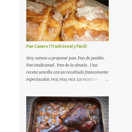
Pan Casero (Tradicional y Fácil)
Hoy vamos a preparar pan. Pan de pueblo .
Autorecambiosstore.ES
Pan tradicional . Pan de la abuela . Una
receta sencilla con un resultado francamente
espectacular, rico, rico, rico. La receta es
sencilla, el truco es respetar los tiempos de
fermento y no tiene más dificultad que esa .
Es económico ( por un euro y poco sale todo
éste pan ). El pan sale crujiente y tierno,
además te aguanta varios días y puedes
utilizarlo para otras recetas como tostas o
picatostes. INGREDIENTES para un Pan