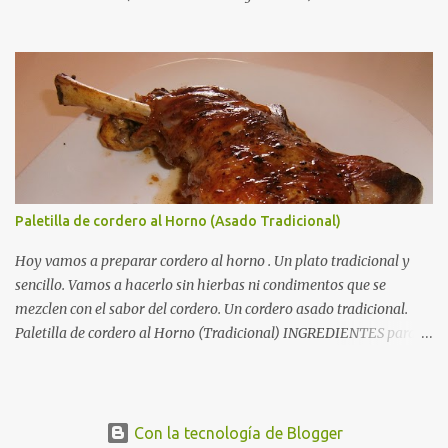
vasito de Brandy. Un vasito de caldo de carne. Sal. RECETA para un
Solomillo de Cerdo a la Naranja: En una cazuela amplia doramos
los solomillos en un chorro generoso de aceite de oliva.
Reservamos los solomillos, y en ese mismo aceite sofreímos el ajo
y una cebolla picaditos muy finos. Cuando la cebolla esté
dorada,añadimos el brandy, el zumo de naranja, el caldo de carne
...
Paletilla de cordero al Horno (Asado Tradicional)
Hoy vamos a preparar cordero al horno . Un plato tradicional y
sencillo. Vamos a hacerlo sin hierbas ni condimentos que se
mezclen con el sabor del cordero. Un cordero asado tradicional.
Paletilla de cordero al Horno (Tradicional) INGREDIENTES para
una Paletilla de cordero al Horno: 2 paletillas (o una pierna) de
cordero . 5 dientes de ajo . El zumo de 2 limones . Aceite de oliva .
Autorecambiosstore.ES
Sal . RECETA para una Paletilla de cordero al Horno: Salamos las
dos paletillas y las colocamos en una fuente para horno. Rociamos
Con la tecnología de Blogger