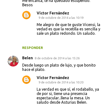
Me encanta, te ha quedado estupendo.
Besos
m
e
Víctor Fernández
9 de octubre de 2014 a las 10:19
n
Me alegro de que te guste Vicensi, la
t
vedad es que la recetilla es sencilla y
a
sale un plato redondo. Un saludo.
r
i
RESPONDER
o
Belen
8 de octubre de 2014 a las 15:26
s
Desde luego un plato de lujo, y que bonito
hace el plato.
Víctor Fernández
9 de octubre de 2014 a las 10:20
La verdad es que sí, el rodaballo, ya
de por si, tiene una presencia
espectacular...llena la mesa. Un
saludo desde Asturias Belen.