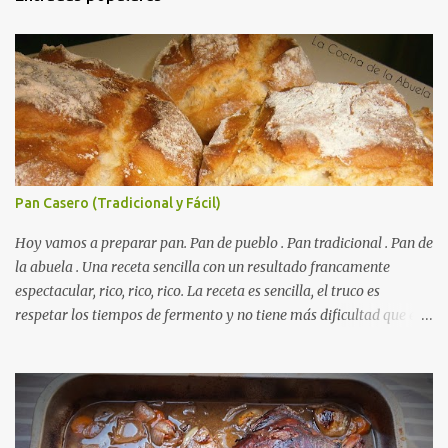
Pan Casero (Tradicional y Fácil)
Hoy vamos a preparar pan. Pan de pueblo . Pan tradicional . Pan de
la abuela . Una receta sencilla con un resultado francamente
espectacular, rico, rico, rico. La receta es sencilla, el truco es
respetar los tiempos de fermento y no tiene más dificultad que esa
. Es económico ( por un euro y poco sale todo éste pan ). El pan sale
crujiente y tierno, además te aguanta varios días y puedes
Autorecambiosstore.ES
utilizarlo para otras recetas como tostas o picatostes.
INGREDIENTES para un Pan Casero: 850 Gr de Harina . 550 Gr de
Agua . Levadura de panadería, más o menos 50 Gr. ( preguntad en