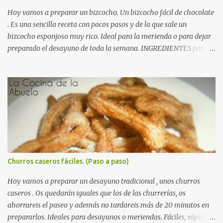
moscada y cubrimos con el vino tinto y el brandy. Agregamos la
Hoy vamos a preparar un bizcocho. Un bizcocho fácil de chocolate
cebolla y las za...
. Es una sencilla receta con pocos pasos y de la que sale un
bizcocho esponjoso muy rico. Ideal para la merienda o para dejar
preparado el desayuno de toda la semana. INGREDIENTES para
un Bizcocho de chocolate fácil: (esta vez nos olvidamos de los
gramos, porque las medidas son muy fáciles) 4 huevos 1 y ½ vasos
de harina 1 y ½ vasos de azúcar 1 vaso de cacao en polvo (tipo
Nesquik) ½ vaso de aceite de girasol ½ vaso de leche 1 sobre de
levadura química RECETA para un Bizcocho de chocolate fácil: En
Autorecambiosstore.ES
un bol amplio echamos los huevos y el azúcar y batimos bien,
hasta que quede una crema amarillenta. Añadimos el aceite y la
leche y volvemos a batir. Agregamos el cacao, luego la harina y
finalmente la levadura. Mezclamos todo bien hasta formar una
Churros caseros fáciles. (Paso a paso)
pasta homogénea y sin grumos de color cacao. Preparamos el
molde, untándolo con una pizca de mantequilla y enharinando un
Hoy vamos a preparar un desayuno tradicional , unos churros
poco para que no se nos pegue el...
caseros . Os quedarán iguales que los de las churrerías, os
ahorrareis el paseo y además no tardareis más de 20 minutos en
prepararlos. Ideales para desayunos o meriendas. Fáciles, rápidos,