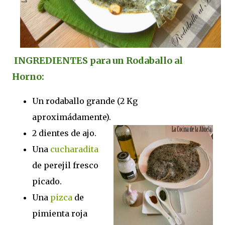
INGREDIENTES para un Rodaballo al
Horno:
Un rodaballo grande (2 Kg
aproximádamente).
2 dientes de ajo.
Una
cucharadita
de perejil fresco
picado.
Una
pizca
de
pimienta roja