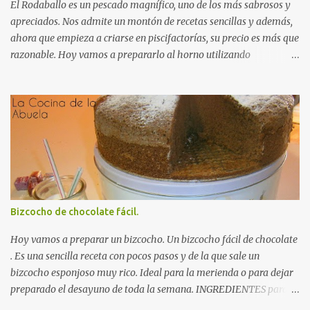
moscada y cubrimos con el vino tinto y el brandy. Agregamos la
El Rodaballo es un pescado magnífico, uno de los más sabrosos y
cebolla y las za...
apreciados. Nos admite un montón de recetas sencillas y además,
ahora que empieza a criarse en piscifactorías, su precio es más que
razonable. Hoy vamos a prepararlo al horno utilizando
ingredientes sencillos que no enmascaren ni su sabor ni su textura.
Le hemos pedido a nuestro pescadero que nos prepare el pescado
Autorecambiosstore.ES
para horno .Así que nos ha ahorrado trabajo, limpiándolo y
dándole unos cortes transversales que nos ayudarán tanto a su
horneado como a la hora de servirlo. INGREDIENTES para un
Rodaballo al Horno: Un rodaballo grande (2 Kg
aproximádamente). 2 dientes de ajo. Una cucharadita de perejil
fresco picado. Una pizca de pimienta roja molida. Aceite de oliva.
Sal. RECETA para un Rodaballo al Horno: Engrasamos con aceite
Bizcocho de chocolate fácil.
una bandeja para horno. Colocamos el rodaballo , con la parte
colorida hacia arriba, el ella y salamos al gusto. Picamos el ajo en
Hoy vamos a preparar un bizcocho. Un bizcocho fácil de chocolate
láminas gruesas y lo doramos...
. Es una sencilla receta con pocos pasos y de la que sale un
bizcocho esponjoso muy rico. Ideal para la merienda o para dejar
preparado el desayuno de toda la semana. INGREDIENTES para
un Bizcocho de chocolate fácil: (esta vez nos olvidamos de los