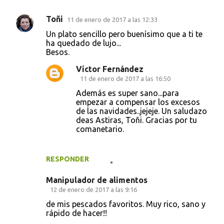
Toñi
11 de enero de 2017 a las 12:33
C
Un plato sencillo pero buenísimo que a ti te
o
ha quedado de lujo...
Besos.
m
e
Víctor Fernández
11 de enero de 2017 a las 16:50
n
Además es super sano...para
t
empezar a compensar los excesos
a
de las navidades..jejeje. Un saludazo
deas Astiras, Toñi. Gracias por tu
r
comanetario.
i
o
RESPONDER
s
Manipulador de alimentos
12 de enero de 2017 a las 9:16
de mis pescados favoritos. Muy rico, sano y
rápido de hacer!!