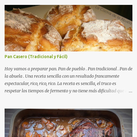
Pan Casero (Tradicional y Fácil)
Hoy vamos a preparar pan. Pan de pueblo . Pan tradicional . Pan de
la abuela . Una receta sencilla con un resultado francamente
espectacular, rico, rico, rico. La receta es sencilla, el truco es
respetar los tiempos de fermento y no tiene más dificultad que esa
. Es económico ( por un euro y poco sale todo éste pan ). El pan sale
crujiente y tierno, además te aguanta varios días y puedes
Autorecambiosstore.ES
utilizarlo para otras recetas como tostas o picatostes.
INGREDIENTES para un Pan Casero: 850 Gr de Harina . 550 Gr de
Agua . Levadura de panadería, más o menos 50 Gr. ( preguntad en
la panadería que hay levaduras más potentes) Una cucharadita de