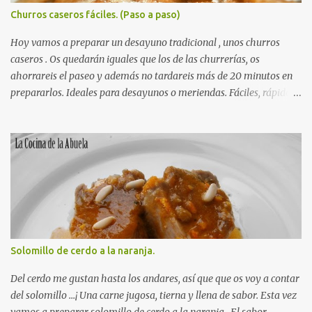
finalmente la levadura. Mezclamos todo bien hasta formar una
Churros caseros fáciles. (Paso a paso)
pasta homogénea y sin grumos de color cacao. Preparamos el
molde, untándolo con una pizca de mantequilla y enharinando un
Hoy vamos a preparar un desayuno tradicional , unos churros
poco para que no se nos pegue el...
caseros . Os quedarán iguales que los de las churrerías, os
ahorrareis el paseo y además no tardareis más de 20 minutos en
prepararlos. Ideales para desayunos o meriendas. Fáciles, rápidos,
sabrosos y muy tradicionales. Una receta sencilla de la cocina de la
abuela. INGREDIENTES para unos Churros Caseros: 300 gr de
Autorecambiosstore.ES
harina. 350 ml de agua 1 cucharadita de sal Aceite de oliva para
freír. RECETA para unos Churros Caseros: Ponemos la harina en
un bol hondo. Ponemos el agua en un cazo y el añadimos la sal.
Esperamos a que hierva. Cuando el agua esté hirviendo, la
echamos de golpe sobre la harina y removemos rápidamente,
hasta conseguir que la masa coja cuerpo. Esperamos un par de
minutos y ayudándonos de una cuchara rellenamos nuestra
Solomillo de cerdo a la naranja.
churrera (si no tenemos nos sirve una manga pastelera que tenga
el accesorio estrellado, para churros) Ponemos a calentar el aceite.
Del cerdo me gustan hasta los andares, así que que os voy a contar
Utilizando una churrera vamos...
del solomillo ...¡ Una carne jugosa, tierna y llena de sabor. Esta vez
vamos a preparar solomillo de cerdo a la naranja . El sabor