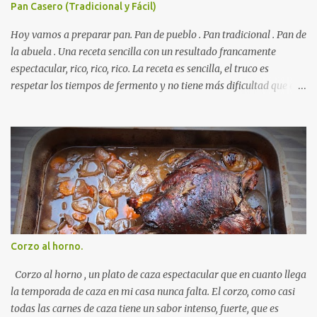
Pan Casero (Tradicional y Fácil)
Hoy vamos a preparar pan. Pan de pueblo . Pan tradicional . Pan de
la abuela . Una receta sencilla con un resultado francamente
espectacular, rico, rico, rico. La receta es sencilla, el truco es
respetar los tiempos de fermento y no tiene más dificultad que esa
. Es económico ( por un euro y poco sale todo éste pan ). El pan sale
crujiente y tierno, además te aguanta varios días y puedes
Autorecambiosstore.ES
utilizarlo para otras recetas como tostas o picatostes.
INGREDIENTES para un Pan Casero: 850 Gr de Harina . 550 Gr de
Agua . Levadura de panadería, más o menos 50 Gr. ( preguntad en
la panadería que hay levaduras más potentes) Una cucharadita de
sal . RECETA para un Pan Casero: Mezclamos la harina con la sal y
la volcamos sobre una mesa plana ( para amasar ) Disolvemos la
levadura en el agua y poco a poco la agregamos a la harina (ya
Corzo al horno.
con sal ) amasando sin parar . Cuando los ingredientes estén
mezclados y la masa ya no se nos pegue a los dedos amasamos
Corzo al horno , un plato de caza espectacular que en cuanto llega
durante 10 minu...
la temporada de caza en mi casa nunca falta. El corzo, como casi
todas las carnes de caza tiene un sabor intenso, fuerte, que es