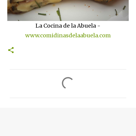
La Cocina de la Abuela -
www.comidinasdelaabuela.com
C
o
m
e
n
t
a