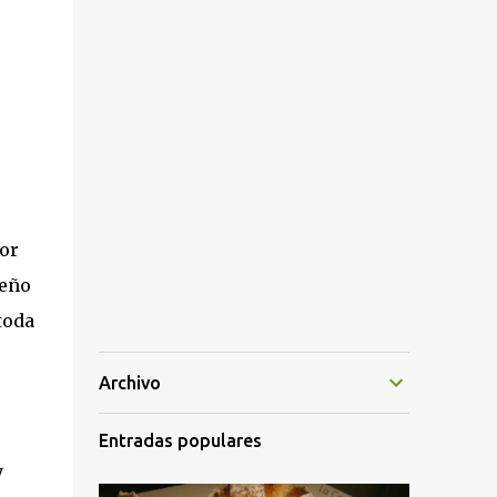
bor
ueño
toda
Archivo
Entradas populares
y