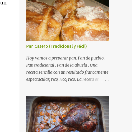
 un
Pan Casero (Tradicional y Fácil)
Hoy vamos a preparar pan. Pan de pueblo .
Autorecambiosstore.ES
Pan tradicional . Pan de la abuela . Una
receta sencilla con un resultado francamente
espectacular, rico, rico, rico. La receta es
sencilla, el truco es respetar los tiempos de
fermento y no tiene más dificultad que esa .
Es económico ( por un euro y poco sale todo
éste pan ). El pan sale crujiente y tierno,
además te aguanta varios días y puedes
utilizarlo para otras recetas como tostas o
picatostes. INGREDIENTES para un Pan