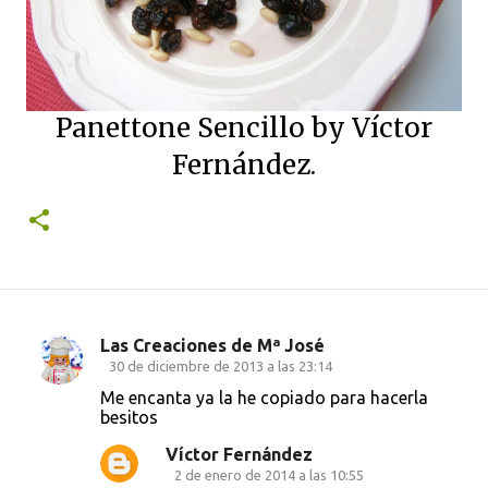
Panettone Sencillo by Víctor
Fernández.
Las Creaciones de Mª José
C
30 de diciembre de 2013 a las 23:14
o
Me encanta ya la he copiado para hacerla
besitos
m
e
Víctor Fernández
2 de enero de 2014 a las 10:55
n