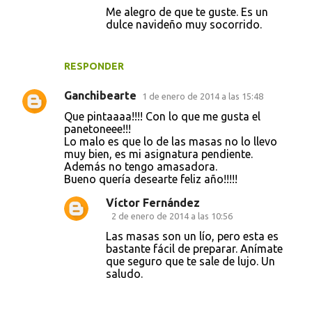
Me alegro de que te guste. Es un
t
dulce navideño muy socorrido.
a
r
RESPONDER
i
o
Ganchibearte
1 de enero de 2014 a las 15:48
s
Que pintaaaa!!!! Con lo que me gusta el
panetoneee!!!
Lo malo es que lo de las masas no lo llevo
muy bien, es mi asignatura pendiente.
Además no tengo amasadora.
Bueno quería desearte feliz año!!!!!
Víctor Fernández
2 de enero de 2014 a las 10:56
Las masas son un lío, pero esta es
bastante fácil de preparar. Anímate
que seguro que te sale de lujo. Un
saludo.