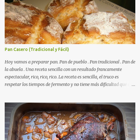
Pan Casero (Tradicional y Fácil)
Hoy vamos a preparar pan. Pan de pueblo . Pan tradicional . Pan de
la abuela . Una receta sencilla con un resultado francamente
espectacular, rico, rico, rico. La receta es sencilla, el truco es
respetar los tiempos de fermento y no tiene más dificultad que esa
. Es económico ( por un euro y poco sale todo éste pan ). El pan sale
crujiente y tierno, además te aguanta varios días y puedes
Autorecambiosstore.ES
utilizarlo para otras recetas como tostas o picatostes.
INGREDIENTES para un Pan Casero: 850 Gr de Harina . 550 Gr de
Agua . Levadura de panadería, más o menos 50 Gr. ( preguntad en
la panadería que hay levaduras más potentes) Una cucharadita de
sal . RECETA para un Pan Casero: Mezclamos la harina con la sal y