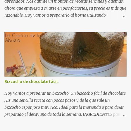
cebolla y las za...
apreciados. Nos admite un montón de recetas sencillas y además,
ahora que empieza a criarse en piscifactorías, su precio es más que
razonable. Hoy vamos a prepararlo al horno utilizando
ingredientes sencillos que no enmascaren ni su sabor ni su textura.
Le hemos pedido a nuestro pescadero que nos prepare el pescado
Autorecambiosstore.ES
para horno .Así que nos ha ahorrado trabajo, limpiándolo y
dándole unos cortes transversales que nos ayudarán tanto a su
horneado como a la hora de servirlo. INGREDIENTES para un
Rodaballo al Horno: Un rodaballo grande (2 Kg
aproximádamente). 2 dientes de ajo. Una cucharadita de perejil
fresco picado. Una pizca de pimienta roja molida. Aceite de oliva.
Sal. RECETA para un Rodaballo al Horno: Engrasamos con aceite
Bizcocho de chocolate fácil.
una bandeja para horno. Colocamos el rodaballo , con la parte
colorida hacia arriba, el ella y salamos al gusto. Picamos el ajo en
Hoy vamos a preparar un bizcocho. Un bizcocho fácil de chocolate
láminas gruesas y lo doramos...
. Es una sencilla receta con pocos pasos y de la que sale un
bizcocho esponjoso muy rico. Ideal para la merienda o para dejar
preparado el desayuno de toda la semana. INGREDIENTES para
un Bizcocho de chocolate fácil: (esta vez nos olvidamos de los
gramos, porque las medidas son muy fáciles) 4 huevos 1 y ½ vasos