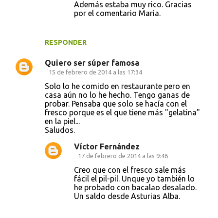
n
Además estaba muy rico. Gracias
por el comentario Maria.
t
a
r
RESPONDER
i
Quiero ser súper famosa
o
15 de febrero de 2014 a las 17:34
s
Solo lo he comido en restaurante pero en
casa aún no lo he hecho. Tengo ganas de
probar. Pensaba que solo se hacía con el
fresco porque es el que tiene más "gelatina"
en la piel...
Saludos.
Víctor Fernández
17 de febrero de 2014 a las 9:46
Creo que con el fresco sale más
fácil el pil-pil. Unque yo también lo
he probado con bacalao desalado.
Un saldo desde Asturias Alba.