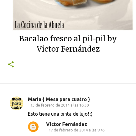
Bacalao fresco al pil-pil by
Víctor Fernández
María { Mesa para cuatro }
C
15 de febrero de 2014 a las 16:30
o
Esto tiene una pinta de lujo! :)
m
Víctor Fernández
e
17 de febrero de 2014 a las 9:45