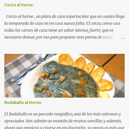
levadura en el agua y poco a poco la agregamos a la harina (ya
Corzo al horno.
con sal ) amasando sin parar . Cuando los ingredientes estén
mezclados y la masa ya no se nos pegue a los dedos amasamos
Corzo al horno , un plato de caza espectacular que en cuanto llega
durante 10 minu...
la temporada de caza en mi casa nunca falta. El corzo, como casi
todas las carnes de caza tiene un sabor intenso, fuerte, que es
necesario domar, por eso para preparar esta pierna de corzo
seguiremos una receta tradicional, pasos sencillos y basada en un
Autorecambiosstore.ES
marinando largo y unas especias muy aromáticas. El resultado
muy rico una carne tierna, fileteada, que llenará vuestra mesa de
aplausos en una ocasión especial. Ingredientes para preparar una
pierna de corzo al horno: 1 pierna de corzo. 2 zanahorias. 2
cebollas. 1 copa de brandy. 1 litro de vino tinto. 1 hoja de laurel. 1
cucharada de tomillo. 1 cucharadita de nuez moscada. Pimienta
negra. Aceite de oliva. Sal. Receta para preparar una pierna de
corzo al horno: Colocamos la pierna de corzo, limpia, en una
Rodaballo al Horno.
fuente para horno, espolvoreamos con el tomillo y la nuez
moscada y cubrimos con el vino tinto y el brandy. Agregamos la
El Rodaballo es un pescado magnífico, uno de los más sabrosos y
cebolla y las za...
apreciados. Nos admite un montón de recetas sencillas y además,
ahora que empieza a criarse en piscifactorías, su precio es más que