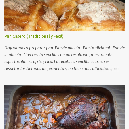
Pan Casero (Tradicional y Fácil)
Hoy vamos a preparar pan. Pan de pueblo . Pan tradicional . Pan de
la abuela . Una receta sencilla con un resultado francamente
espectacular, rico, rico, rico. La receta es sencilla, el truco es
respetar los tiempos de fermento y no tiene más dificultad que esa
. Es económico ( por un euro y poco sale todo éste pan ). El pan sale
crujiente y tierno, además te aguanta varios días y puedes
Autorecambiosstore.ES
utilizarlo para otras recetas como tostas o picatostes.
INGREDIENTES para un Pan Casero: 850 Gr de Harina . 550 Gr de
Agua . Levadura de panadería, más o menos 50 Gr. ( preguntad en
la panadería que hay levaduras más potentes) Una cucharadita de
sal . RECETA para un Pan Casero: Mezclamos la harina con la sal y
la volcamos sobre una mesa plana ( para amasar ) Disolvemos la