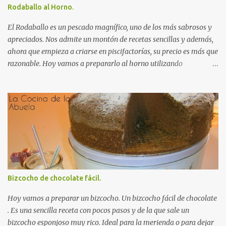
corzo al horno: Colocamos la pierna de corzo, limpia, en una
Rodaballo al Horno.
fuente para horno, espolvoreamos con el tomillo y la nuez
moscada y cubrimos con el vino tinto y el brandy. Agregamos la
El Rodaballo es un pescado magnífico, uno de los más sabrosos y
cebolla y las za...
apreciados. Nos admite un montón de recetas sencillas y además,
ahora que empieza a criarse en piscifactorías, su precio es más que
razonable. Hoy vamos a prepararlo al horno utilizando
ingredientes sencillos que no enmascaren ni su sabor ni su textura.
Le hemos pedido a nuestro pescadero que nos prepare el pescado
Autorecambiosstore.ES
para horno .Así que nos ha ahorrado trabajo, limpiándolo y
dándole unos cortes transversales que nos ayudarán tanto a su
horneado como a la hora de servirlo. INGREDIENTES para un
Rodaballo al Horno: Un rodaballo grande (2 Kg
aproximádamente). 2 dientes de ajo. Una cucharadita de perejil
fresco picado. Una pizca de pimienta roja molida. Aceite de oliva.
Sal. RECETA para un Rodaballo al Horno: Engrasamos con aceite
Bizcocho de chocolate fácil.
una bandeja para horno. Colocamos el rodaballo , con la parte
colorida hacia arriba, el ella y salamos al gusto. Picamos el ajo en
Hoy vamos a preparar un bizcocho. Un bizcocho fácil de chocolate
láminas gruesas y lo doramos...
. Es una sencilla receta con pocos pasos y de la que sale un
bizcocho esponjoso muy rico. Ideal para la merienda o para dejar