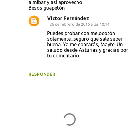
e
almíbar y así aprovecho
Besos guapetón
n
t
Víctor Fernández
26 de febrero de 2016 a las 10:14
a
Puedes probar con melocotón
r
solamente...seguro que sale super
i
buena. Ya me contarás, Mayte. Un
saludo desde Asturias y gracias por
o
tu comentario.
s
RESPONDER