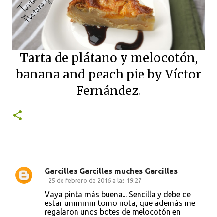
Tarta de plátano y melocotón,
banana
and peach
pie
by Víctor
Fernández.
Garcilles Garcilles muches Garcilles
C
25 de febrero de 2016 a las 19:27
o
Vaya pinta más buena... Sencilla y debe de
estar ummmm tomo nota, que además me
m
regalaron unos botes de melocotón en