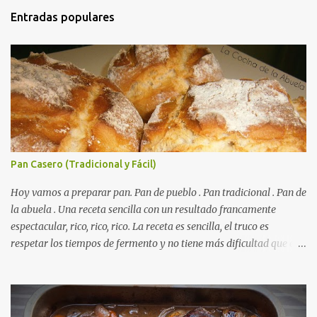
Entradas populares
Pan Casero (Tradicional y Fácil)
Hoy vamos a preparar pan. Pan de pueblo . Pan tradicional . Pan de
la abuela . Una receta sencilla con un resultado francamente
espectacular, rico, rico, rico. La receta es sencilla, el truco es
respetar los tiempos de fermento y no tiene más dificultad que esa
. Es económico ( por un euro y poco sale todo éste pan ). El pan sale
crujiente y tierno, además te aguanta varios días y puedes
Autorecambiosstore.ES
utilizarlo para otras recetas como tostas o picatostes.
INGREDIENTES para un Pan Casero: 850 Gr de Harina . 550 Gr de