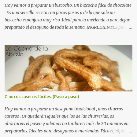
colorida hacia arriba, el ella y salamos al gusto. Picamos el ajo en
Hoy vamos a preparar un bizcocho. Un bizcocho fácil de chocolate
láminas gruesas y lo doramos...
. Es una sencilla receta con pocos pasos y de la que sale un
bizcocho esponjoso muy rico. Ideal para la merienda o para dejar
preparado el desayuno de toda la semana. INGREDIENTES para
un Bizcocho de chocolate fácil: (esta vez nos olvidamos de los
gramos, porque las medidas son muy fáciles) 4 huevos 1 y ½ vasos
de harina 1 y ½ vasos de azúcar 1 vaso de cacao en polvo (tipo
Nesquik) ½ vaso de aceite de girasol ½ vaso de leche 1 sobre de
levadura química RECETA para un Bizcocho de chocolate fácil: En
Autorecambiosstore.ES
un bol amplio echamos los huevos y el azúcar y batimos bien,
hasta que quede una crema amarillenta. Añadimos el aceite y la
leche y volvemos a batir. Agregamos el cacao, luego la harina y
finalmente la levadura. Mezclamos todo bien hasta formar una
Churros caseros fáciles. (Paso a paso)
pasta homogénea y sin grumos de color cacao. Preparamos el
molde, untándolo con una pizca de mantequilla y enharinando un
Hoy vamos a preparar un desayuno tradicional , unos churros
poco para que no se nos pegue el...
caseros . Os quedarán iguales que los de las churrerías, os
ahorrareis el paseo y además no tardareis más de 20 minutos en
prepararlos. Ideales para desayunos o meriendas. Fáciles, rápidos,