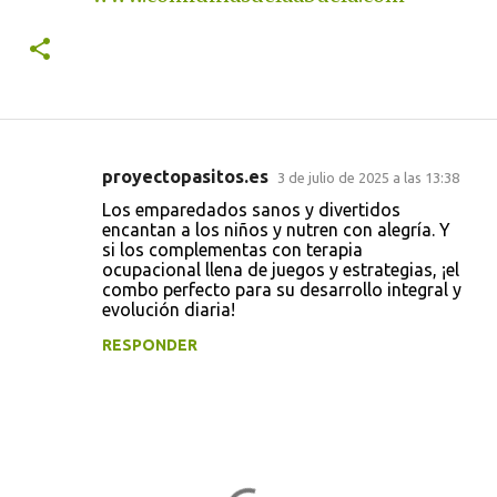
proyectopasitos.es
3 de julio de 2025 a las 13:38
C
Los emparedados sanos y divertidos
o
encantan a los niños y nutren con alegría. Y
si los complementas con terapia
m
ocupacional llena de juegos y estrategias, ¡el
e
combo perfecto para su desarrollo integral y
evolución diaria!
n
t
RESPONDER
a
r
i
o