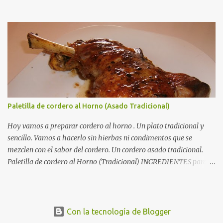
vasito de Brandy. Un vasito de caldo de carne. Sal. RECETA para un
Solomillo de Cerdo a la Naranja: En una cazuela amplia doramos
los solomillos en un chorro generoso de aceite de oliva.
Reservamos los solomillos, y en ese mismo aceite sofreímos el ajo
y una cebolla picaditos muy finos. Cuando la cebolla esté
dorada,añadimos el brandy, el zumo de naranja, el caldo de carne
...
Paletilla de cordero al Horno (Asado Tradicional)
Hoy vamos a preparar cordero al horno . Un plato tradicional y
sencillo. Vamos a hacerlo sin hierbas ni condimentos que se
mezclen con el sabor del cordero. Un cordero asado tradicional.
Paletilla de cordero al Horno (Tradicional) INGREDIENTES para
una Paletilla de cordero al Horno: 2 paletillas (o una pierna) de
cordero . 5 dientes de ajo . El zumo de 2 limones . Aceite de oliva .
Autorecambiosstore.ES
Sal . RECETA para una Paletilla de cordero al Horno: Salamos las
dos paletillas y las colocamos en una fuente para horno. Rociamos
Con la tecnología de Blogger
con un chorro de aceite y con el jugo de los dos limones. En una