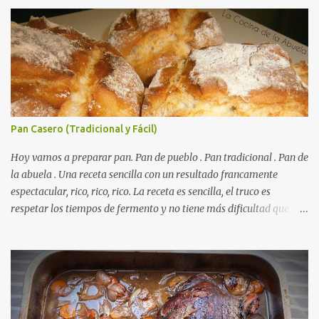
Pan Casero (Tradicional y Fácil)
Hoy vamos a preparar pan. Pan de pueblo . Pan tradicional . Pan de
la abuela . Una receta sencilla con un resultado francamente
espectacular, rico, rico, rico. La receta es sencilla, el truco es
respetar los tiempos de fermento y no tiene más dificultad que esa
. Es económico ( por un euro y poco sale todo éste pan ). El pan sale
crujiente y tierno, además te aguanta varios días y puedes
Autorecambiosstore.ES
utilizarlo para otras recetas como tostas o picatostes.
INGREDIENTES para un Pan Casero: 850 Gr de Harina . 550 Gr de
Agua . Levadura de panadería, más o menos 50 Gr. ( preguntad en
la panadería que hay levaduras más potentes) Una cucharadita de