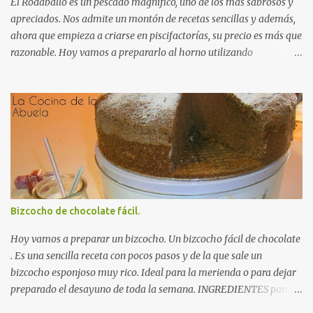
El Rodaballo es un pescado magnífico, uno de los más sabrosos y
cebolla y las za...
apreciados. Nos admite un montón de recetas sencillas y además,
ahora que empieza a criarse en piscifactorías, su precio es más que
razonable. Hoy vamos a prepararlo al horno utilizando
ingredientes sencillos que no enmascaren ni su sabor ni su textura.
Le hemos pedido a nuestro pescadero que nos prepare el pescado
Autorecambiosstore.ES
para horno .Así que nos ha ahorrado trabajo, limpiándolo y
dándole unos cortes transversales que nos ayudarán tanto a su
horneado como a la hora de servirlo. INGREDIENTES para un
Rodaballo al Horno: Un rodaballo grande (2 Kg
aproximádamente). 2 dientes de ajo. Una cucharadita de perejil
fresco picado. Una pizca de pimienta roja molida. Aceite de oliva.
Sal. RECETA para un Rodaballo al Horno: Engrasamos con aceite
Bizcocho de chocolate fácil.
una bandeja para horno. Colocamos el rodaballo , con la parte
colorida hacia arriba, el ella y salamos al gusto. Picamos el ajo en
Hoy vamos a preparar un bizcocho. Un bizcocho fácil de chocolate
láminas gruesas y lo doramos...
. Es una sencilla receta con pocos pasos y de la que sale un
bizcocho esponjoso muy rico. Ideal para la merienda o para dejar
preparado el desayuno de toda la semana. INGREDIENTES para
un Bizcocho de chocolate fácil: (esta vez nos olvidamos de los