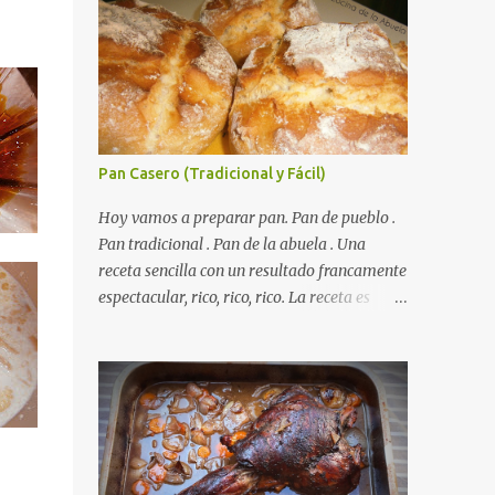
Pan Casero (Tradicional y Fácil)
Hoy vamos a preparar pan. Pan de pueblo .
Autorecambiosstore.ES
Pan tradicional . Pan de la abuela . Una
receta sencilla con un resultado francamente
espectacular, rico, rico, rico. La receta es
sencilla, el truco es respetar los tiempos de
fermento y no tiene más dificultad que esa .
Es económico ( por un euro y poco sale todo
éste pan ). El pan sale crujiente y tierno,
además te aguanta varios días y puedes
utilizarlo para otras recetas como tostas o
picatostes. INGREDIENTES para un Pan