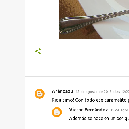
Aránzazu
15 de agosto de 2013 a las 12:2
C
Riquisimo! Con todo ese caramelito po
o
Víctor Fernández
19 de agost
m
Además se hace en un periqu
e
n