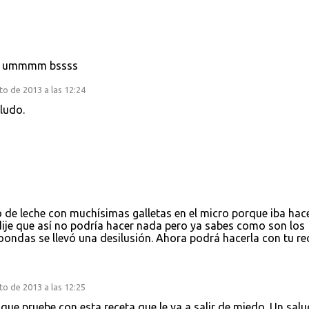
cer ummmm bssss
o de 2013 a las 12:24
ludo.
 de leche con muchísimas galletas en el micro porque iba hac
 dije que así no podría hacer nada pero ya sabes como son los
oondas se llevó una desilusión. Ahora podrá hacerla con tu re
o de 2013 a las 12:25
.que pruebe con esta receta que le va a salir de miedo. Un sal