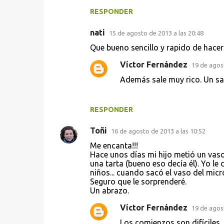
t
RESPONDER
a
nati
15 de agosto de 2013 a las 20:48
r
Que bueno sencillo y rapido de ha
i
Víctor Fernández
19 de agost
o
Además sale muy rico. Un sa
s
RESPONDER
Toñi
16 de agosto de 2013 a las 10:52
Me encanta!!!
Hace unos días mi hijo metió un vaso
una tarta (bueno eso decía él). Yo le
niños... cuando sacó el vaso del micr
Seguro que le sorprenderé.
Un abrazo.
Víctor Fernández
19 de agost
Los comienzos son difíciles..