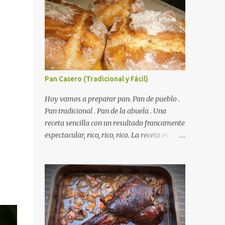
Pan Casero (Tradicional y Fácil)
Hoy vamos a preparar pan. Pan de pueblo .
Autorecambiosstore.ES
Pan tradicional . Pan de la abuela . Una
receta sencilla con un resultado francamente
espectacular, rico, rico, rico. La receta es
sencilla, el truco es respetar los tiempos de
fermento y no tiene más dificultad que esa .
Es económico ( por un euro y poco sale todo
éste pan ). El pan sale crujiente y tierno,
además te aguanta varios días y puedes
utilizarlo para otras recetas como tostas o
picatostes. INGREDIENTES para un Pan