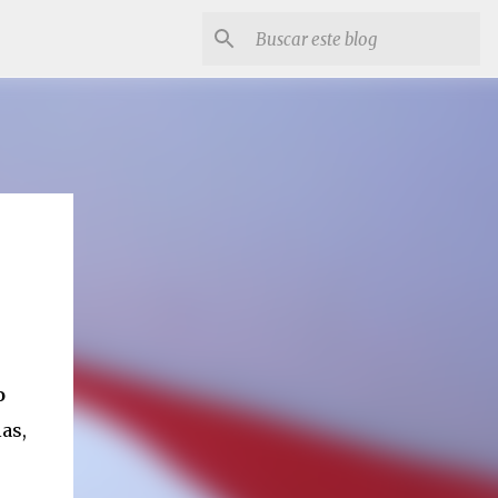
o
as,