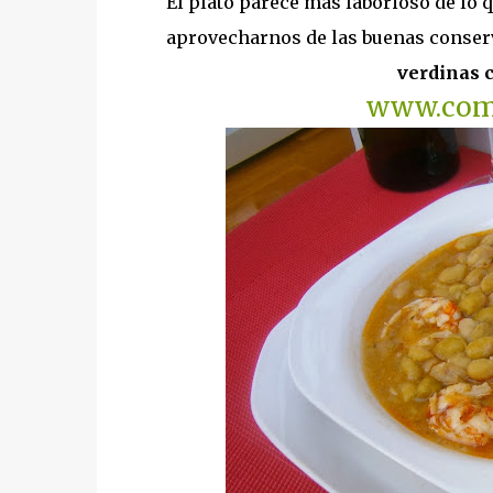
El plato parece más laborioso de lo
aprovecharnos de las buenas conserv
verdinas 
www.comi