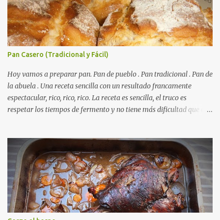
Pan Casero (Tradicional y Fácil)
Hoy vamos a preparar pan. Pan de pueblo . Pan tradicional . Pan de
la abuela . Una receta sencilla con un resultado francamente
espectacular, rico, rico, rico. La receta es sencilla, el truco es
respetar los tiempos de fermento y no tiene más dificultad que esa
. Es económico ( por un euro y poco sale todo éste pan ). El pan sale
crujiente y tierno, además te aguanta varios días y puedes
Autorecambiosstore.ES
utilizarlo para otras recetas como tostas o picatostes.
INGREDIENTES para un Pan Casero: 850 Gr de Harina . 550 Gr de
Agua . Levadura de panadería, más o menos 50 Gr. ( preguntad en
la panadería que hay levaduras más potentes) Una cucharadita de
sal . RECETA para un Pan Casero: Mezclamos la harina con la sal y
la volcamos sobre una mesa plana ( para amasar ) Disolvemos la
levadura en el agua y poco a poco la agregamos a la harina (ya