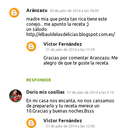
Aránzazu
30 de julio de 2014 a las 18:30
C
madre mia que pinta tan rica tiene este
o
conejo... me apunto la receta ;)
un saludo
m
http://elbauldelasdelicias.blogspot.com.es/
e
Víctor Fernández
n
31 de julio de 2014 a las 11:59
t
Gracias por comentar Aranzazu. Me
a
alegro de que te guste la receta.
r
i
RESPONDER
o
Doris mis cosillas
31 de julio de 2014 a las 2:14
s
En mi casa nos encanta, no nos cansamos
de prepararlo y tu receta merece un
10.Gracias y buenas noches.Bsss
Víctor Fernández
31 de julio de 2014 a las 12:00