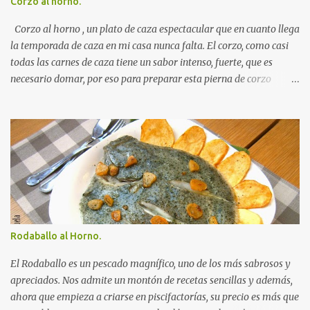
Corzo al horno.
con sal ) amasando sin parar . Cuando los ingredientes estén
mezclados y la masa ya no se nos pegue a los dedos amasamos
Corzo al horno , un plato de caza espectacular que en cuanto llega
durante 10 minu...
la temporada de caza en mi casa nunca falta. El corzo, como casi
todas las carnes de caza tiene un sabor intenso, fuerte, que es
necesario domar, por eso para preparar esta pierna de corzo
seguiremos una receta tradicional, pasos sencillos y basada en un
Autorecambiosstore.ES
marinando largo y unas especias muy aromáticas. El resultado
muy rico una carne tierna, fileteada, que llenará vuestra mesa de
aplausos en una ocasión especial. Ingredientes para preparar una
pierna de corzo al horno: 1 pierna de corzo. 2 zanahorias. 2
cebollas. 1 copa de brandy. 1 litro de vino tinto. 1 hoja de laurel. 1
cucharada de tomillo. 1 cucharadita de nuez moscada. Pimienta
negra. Aceite de oliva. Sal. Receta para preparar una pierna de
corzo al horno: Colocamos la pierna de corzo, limpia, en una
Rodaballo al Horno.
fuente para horno, espolvoreamos con el tomillo y la nuez
moscada y cubrimos con el vino tinto y el brandy. Agregamos la
El Rodaballo es un pescado magnífico, uno de los más sabrosos y
cebolla y las za...
apreciados. Nos admite un montón de recetas sencillas y además,
ahora que empieza a criarse en piscifactorías, su precio es más que