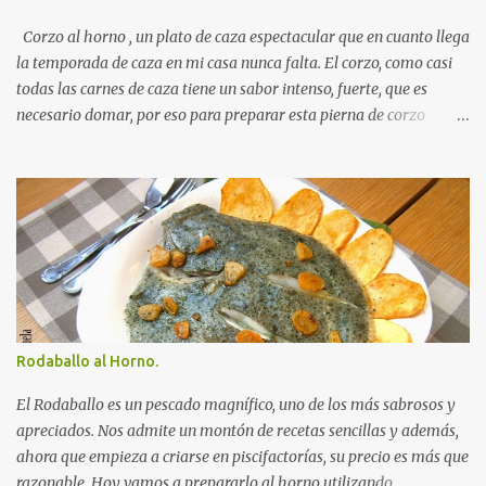
con sal ) amasando sin parar . Cuando los ingredientes estén
mezclados y la masa ya no se nos pegue a los dedos amasamos
Corzo al horno , un plato de caza espectacular que en cuanto llega
durante 10 minu...
la temporada de caza en mi casa nunca falta. El corzo, como casi
todas las carnes de caza tiene un sabor intenso, fuerte, que es
necesario domar, por eso para preparar esta pierna de corzo
seguiremos una receta tradicional, pasos sencillos y basada en un
Autorecambiosstore.ES
marinando largo y unas especias muy aromáticas. El resultado
muy rico una carne tierna, fileteada, que llenará vuestra mesa de
aplausos en una ocasión especial. Ingredientes para preparar una
pierna de corzo al horno: 1 pierna de corzo. 2 zanahorias. 2
cebollas. 1 copa de brandy. 1 litro de vino tinto. 1 hoja de laurel. 1
cucharada de tomillo. 1 cucharadita de nuez moscada. Pimienta
negra. Aceite de oliva. Sal. Receta para preparar una pierna de
corzo al horno: Colocamos la pierna de corzo, limpia, en una
Rodaballo al Horno.
fuente para horno, espolvoreamos con el tomillo y la nuez
moscada y cubrimos con el vino tinto y el brandy. Agregamos la
El Rodaballo es un pescado magnífico, uno de los más sabrosos y
cebolla y las za...
apreciados. Nos admite un montón de recetas sencillas y además,
ahora que empieza a criarse en piscifactorías, su precio es más que
razonable. Hoy vamos a prepararlo al horno utilizando