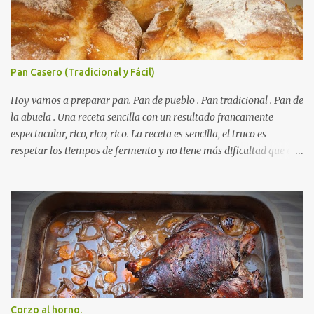
Pan Casero (Tradicional y Fácil)
Hoy vamos a preparar pan. Pan de pueblo . Pan tradicional . Pan de
la abuela . Una receta sencilla con un resultado francamente
espectacular, rico, rico, rico. La receta es sencilla, el truco es
respetar los tiempos de fermento y no tiene más dificultad que esa
. Es económico ( por un euro y poco sale todo éste pan ). El pan sale
crujiente y tierno, además te aguanta varios días y puedes
Autorecambiosstore.ES
utilizarlo para otras recetas como tostas o picatostes.
INGREDIENTES para un Pan Casero: 850 Gr de Harina . 550 Gr de
Agua . Levadura de panadería, más o menos 50 Gr. ( preguntad en
la panadería que hay levaduras más potentes) Una cucharadita de
sal . RECETA para un Pan Casero: Mezclamos la harina con la sal y
la volcamos sobre una mesa plana ( para amasar ) Disolvemos la
levadura en el agua y poco a poco la agregamos a la harina (ya
Corzo al horno.