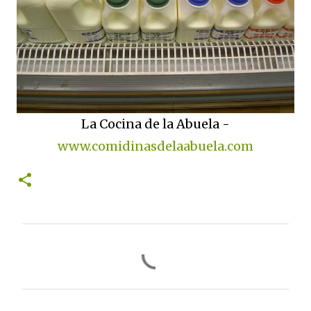
La Cocina de la Abuela -
www.comidinasdelaabuela.com
C
o
m
e