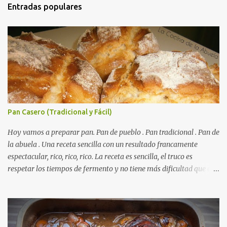
Entradas populares
Pan Casero (Tradicional y Fácil)
Hoy vamos a preparar pan. Pan de pueblo . Pan tradicional . Pan de
la abuela . Una receta sencilla con un resultado francamente
espectacular, rico, rico, rico. La receta es sencilla, el truco es
respetar los tiempos de fermento y no tiene más dificultad que esa
. Es económico ( por un euro y poco sale todo éste pan ). El pan sale
crujiente y tierno, además te aguanta varios días y puedes
Autorecambiosstore.ES
utilizarlo para otras recetas como tostas o picatostes.
INGREDIENTES para un Pan Casero: 850 Gr de Harina . 550 Gr de