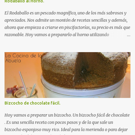
Rodaballo al Horno.
fuente para horno, espolvoreamos con el tomillo y la nuez
moscada y cubrimos con el vino tinto y el brandy. Agregamos la
El Rodaballo es un pescado magnífico, uno de los más sabrosos y
cebolla y las za...
apreciados. Nos admite un montón de recetas sencillas y además,
ahora que empieza a criarse en piscifactorías, su precio es más que
razonable. Hoy vamos a prepararlo al horno utilizando
ingredientes sencillos que no enmascaren ni su sabor ni su textura.
Le hemos pedido a nuestro pescadero que nos prepare el pescado
Autorecambiosstore.ES
para horno .Así que nos ha ahorrado trabajo, limpiándolo y
dándole unos cortes transversales que nos ayudarán tanto a su
horneado como a la hora de servirlo. INGREDIENTES para un
Rodaballo al Horno: Un rodaballo grande (2 Kg
aproximádamente). 2 dientes de ajo. Una cucharadita de perejil
fresco picado. Una pizca de pimienta roja molida. Aceite de oliva.
Sal. RECETA para un Rodaballo al Horno: Engrasamos con aceite
Bizcocho de chocolate fácil.
una bandeja para horno. Colocamos el rodaballo , con la parte
colorida hacia arriba, el ella y salamos al gusto. Picamos el ajo en
Hoy vamos a preparar un bizcocho. Un bizcocho fácil de chocolate
láminas gruesas y lo doramos...
. Es una sencilla receta con pocos pasos y de la que sale un
bizcocho esponjoso muy rico. Ideal para la merienda o para dejar