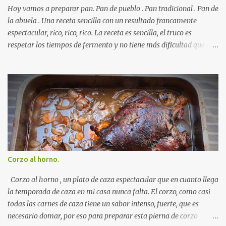
Hoy vamos a preparar pan. Pan de pueblo . Pan tradicional . Pan de
la abuela . Una receta sencilla con un resultado francamente
espectacular, rico, rico, rico. La receta es sencilla, el truco es
respetar los tiempos de fermento y no tiene más dificultad que esa
. Es económico ( por un euro y poco sale todo éste pan ). El pan sale
crujiente y tierno, además te aguanta varios días y puedes
Autorecambiosstore.ES
utilizarlo para otras recetas como tostas o picatostes.
INGREDIENTES para un Pan Casero: 850 Gr de Harina . 550 Gr de
Agua . Levadura de panadería, más o menos 50 Gr. ( preguntad en
la panadería que hay levaduras más potentes) Una cucharadita de
sal . RECETA para un Pan Casero: Mezclamos la harina con la sal y
la volcamos sobre una mesa plana ( para amasar ) Disolvemos la
levadura en el agua y poco a poco la agregamos a la harina (ya
Corzo al horno.
con sal ) amasando sin parar . Cuando los ingredientes estén
mezclados y la masa ya no se nos pegue a los dedos amasamos
Corzo al horno , un plato de caza espectacular que en cuanto llega
durante 10 minu...
la temporada de caza en mi casa nunca falta. El corzo, como casi
todas las carnes de caza tiene un sabor intenso, fuerte, que es
necesario domar, por eso para preparar esta pierna de corzo