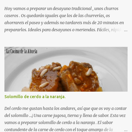
pasta homogénea y sin grumos de color cacao. Preparamos el
molde, untándolo con una pizca de mantequilla y enharinando un
Hoy vamos a preparar un desayuno tradicional , unos churros
poco para que no se nos pegue el...
caseros . Os quedarán iguales que los de las churrerías, os
ahorrareis el paseo y además no tardareis más de 20 minutos en
prepararlos. Ideales para desayunos o meriendas. Fáciles, rápidos,
sabrosos y muy tradicionales. Una receta sencilla de la cocina de la
abuela. INGREDIENTES para unos Churros Caseros: 300 gr de
Autorecambiosstore.ES
harina. 350 ml de agua 1 cucharadita de sal Aceite de oliva para
freír. RECETA para unos Churros Caseros: Ponemos la harina en
un bol hondo. Ponemos el agua en un cazo y el añadimos la sal.
Esperamos a que hierva. Cuando el agua esté hirviendo, la
echamos de golpe sobre la harina y removemos rápidamente,
hasta conseguir que la masa coja cuerpo. Esperamos un par de
minutos y ayudándonos de una cuchara rellenamos nuestra
Solomillo de cerdo a la naranja.
churrera (si no tenemos nos sirve una manga pastelera que tenga
el accesorio estrellado, para churros) Ponemos a calentar el aceite.
Del cerdo me gustan hasta los andares, así que que os voy a contar
Utilizando una churrera vamos...
del solomillo ...¡ Una carne jugosa, tierna y llena de sabor. Esta vez
vamos a preparar solomillo de cerdo a la naranja . El sabor
contundente de la carne de cerdo con el toque amargo de la