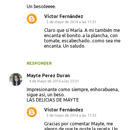
Un besoteeee.
n
t
Víctor Fernández
5 de mayo de 2014 a las 11:31
a
Claro que sí María. A mi también me
r
encanta el bonito..a la plancha, con
i
tomate, escabechado...como sea me
encanta. Un saludo.
o
s
RESPONDER
Mayte Perez Duran
4 de mayo de 2014 a las 23:31
Impresionante como siempre, enhorabuena,
sigue así, un beso.
LAS DELICIAS DE MAYTE
Víctor Fernández
5 de mayo de 2014 a las 11:32
Gracias por comentar Mayte, me
alegro de que te guste la receta. Un