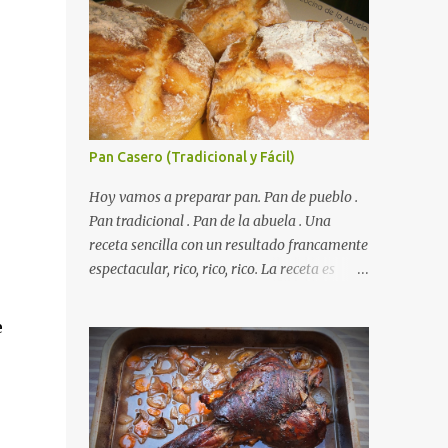
Pan Casero (Tradicional y Fácil)
Hoy vamos a preparar pan. Pan de pueblo .
Autorecambiosstore.ES
Pan tradicional . Pan de la abuela . Una
receta sencilla con un resultado francamente
espectacular, rico, rico, rico. La receta es
sencilla, el truco es respetar los tiempos de
fermento y no tiene más dificultad que esa .
e
Es económico ( por un euro y poco sale todo
éste pan ). El pan sale crujiente y tierno,
además te aguanta varios días y puedes
utilizarlo para otras recetas como tostas o
picatostes. INGREDIENTES para un Pan