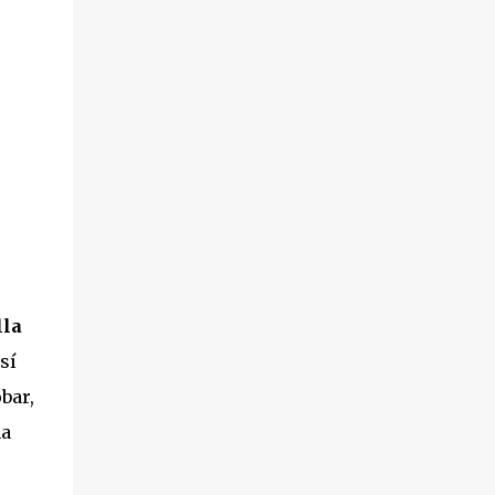
lla
sí
bar,
na