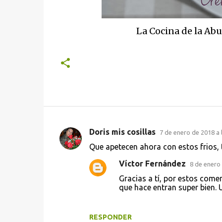
La Cocina de la Abu
Doris mis cosillas
7 de enero de 2018 a 
C
Que apetecen ahora con estos frios, t
o
Víctor Fernández
8 de enero 
m
Gracias a tí, por estos come
e
que hace entran super bien. 
n
t
RESPONDER
a