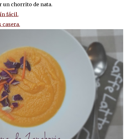
r un chorrito de nata.
n fácil.
 casera.