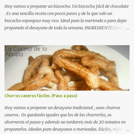
colorida hacia arriba, el ella y salamos al gusto. Picamos el ajo en
Hoy vamos a preparar un bizcocho. Un bizcocho fácil de chocolate
láminas gruesas y lo doramos...
. Es una sencilla receta con pocos pasos y de la que sale un
bizcocho esponjoso muy rico. Ideal para la merienda o para dejar
preparado el desayuno de toda la semana. INGREDIENTES para
un Bizcocho de chocolate fácil: (esta vez nos olvidamos de los
gramos, porque las medidas son muy fáciles) 4 huevos 1 y ½ vasos
de harina 1 y ½ vasos de azúcar 1 vaso de cacao en polvo (tipo
Nesquik) ½ vaso de aceite de girasol ½ vaso de leche 1 sobre de
levadura química RECETA para un Bizcocho de chocolate fácil: En
Autorecambiosstore.ES
un bol amplio echamos los huevos y el azúcar y batimos bien,
hasta que quede una crema amarillenta. Añadimos el aceite y la
leche y volvemos a batir. Agregamos el cacao, luego la harina y
finalmente la levadura. Mezclamos todo bien hasta formar una
Churros caseros fáciles. (Paso a paso)
pasta homogénea y sin grumos de color cacao. Preparamos el
molde, untándolo con una pizca de mantequilla y enharinando un
Hoy vamos a preparar un desayuno tradicional , unos churros
poco para que no se nos pegue el...
caseros . Os quedarán iguales que los de las churrerías, os
ahorrareis el paseo y además no tardareis más de 20 minutos en
prepararlos. Ideales para desayunos o meriendas. Fáciles, rápidos,