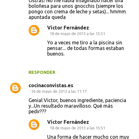
Ostras! No me había imaginado hacer una
boloñesa para unos gnocchis (siempre los
m
pongo con crema de leche y setas)... hmmm
e
apuntada queda
n
Víctor Fernández
t
18 de mayo de 2013 a las 15:51
a
Yo a veces me tiro a la piscina sin
pensar.... de todas formas estaban
r
buenos.
i
o
RESPONDER
s
cocinaconvistas.es
16 de mayo de 2013 a las 11:17
Genial Victor, buenos ingrediente, paciencia
y...Un resultado maravilloso. Qué más
pedir???
Víctor Fernández
18 de mayo de 2013 a las 15:51
Una forma de hacer mucho con muy