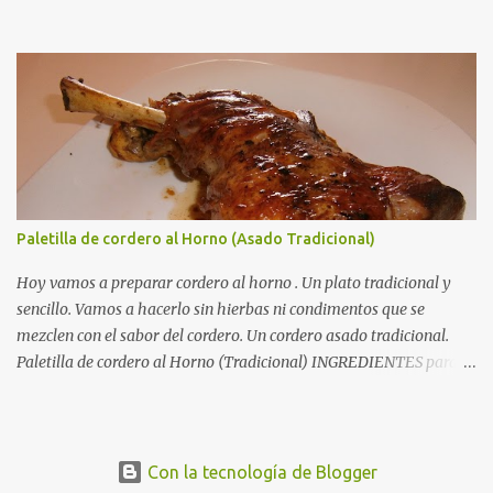
vasito de Brandy. Un vasito de caldo de carne. Sal. RECETA para un
Solomillo de Cerdo a la Naranja: En una cazuela amplia doramos
los solomillos en un chorro generoso de aceite de oliva.
Reservamos los solomillos, y en ese mismo aceite sofreímos el ajo
y una cebolla picaditos muy finos. Cuando la cebolla esté
dorada,añadimos el brandy, el zumo de naranja, el caldo de carne
...
Paletilla de cordero al Horno (Asado Tradicional)
Hoy vamos a preparar cordero al horno . Un plato tradicional y
sencillo. Vamos a hacerlo sin hierbas ni condimentos que se
mezclen con el sabor del cordero. Un cordero asado tradicional.
Paletilla de cordero al Horno (Tradicional) INGREDIENTES para
una Paletilla de cordero al Horno: 2 paletillas (o una pierna) de
cordero . 5 dientes de ajo . El zumo de 2 limones . Aceite de oliva .
Autorecambiosstore.ES
Sal . RECETA para una Paletilla de cordero al Horno: Salamos las
dos paletillas y las colocamos en una fuente para horno. Rociamos
Con la tecnología de Blogger