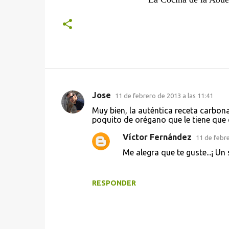
Jose
11 de febrero de 2013 a las 11:41
C
Muy bien, la auténtica receta carbona
o
poquito de orégano que le tiene que d
m
Víctor Fernández
11 de febre
e
Me alegra que te guste...¡ U
n
t
RESPONDER
a
r
i