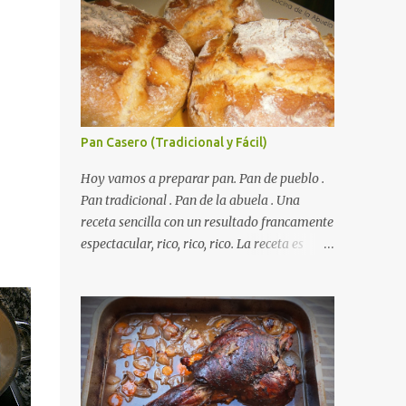
Pan Casero (Tradicional y Fácil)
Hoy vamos a preparar pan. Pan de pueblo .
Autorecambiosstore.ES
Pan tradicional . Pan de la abuela . Una
receta sencilla con un resultado francamente
espectacular, rico, rico, rico. La receta es
sencilla, el truco es respetar los tiempos de
fermento y no tiene más dificultad que esa .
Es económico ( por un euro y poco sale todo
éste pan ). El pan sale crujiente y tierno,
además te aguanta varios días y puedes
utilizarlo para otras recetas como tostas o
picatostes. INGREDIENTES para un Pan